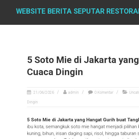
Skip
to
WEBSITE BERITA SEPUTAR RESTOR
content
5 Soto Mie di Jakarta yan
Cuaca Dingin
21/06/2026
admin
0 Komentar
Uncat
Dingin
5 Soto Mie di Jakarta yang Hangat Gurih buat Tang
ibu kota, semangkuk soto mie hangat menjadi pilihan k
kuning, bihun, irisan daging sapi, risol, hingga tabu