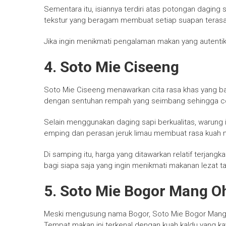
Sementara itu, isiannya terdiri atas potongan daging sap
tekstur yang beragam membuat setiap suapan terasa
Jika ingin menikmati pengalaman makan yang autentik, 
4. Soto Mie Ciseeng
Soto Mie Ciseeng menawarkan cita rasa khas yang ban
dengan sentuhan rempah yang seimbang sehingga coc
Selain menggunakan daging sapi berkualitas, warung in
emping dan perasan jeruk limau membuat rasa kuah m
Di samping itu, harga yang ditawarkan relatif terjang
bagi siapa saja yang ingin menikmati makanan lezat 
5. Soto Mie Bogor Mang O
Meski mengusung nama Bogor, Soto Mie Bogor Mang O
Tempat makan ini terkenal dengan kuah kaldu yang 