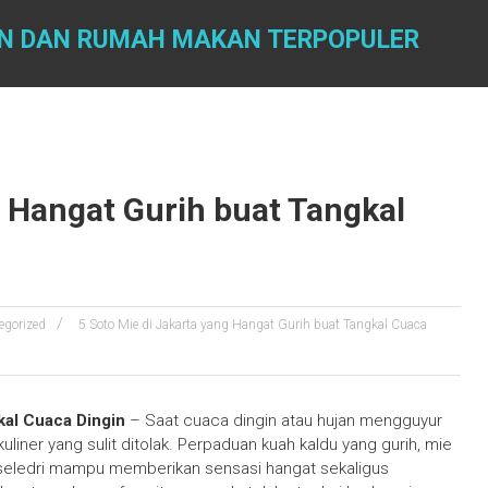
AN DAN RUMAH MAKAN TERPOPULER
g Hangat Gurih buat Tangkal
egorized
5 Soto Mie di Jakarta yang Hangat Gurih buat Tangkal Cuaca
kal Cuaca Dingin
– Saat cuaca dingin atau hujan mengguyur
uliner yang sulit ditolak. Perpaduan kuah kaldu yang gurih, mie
ran seledri mampu memberikan sensasi hangat sekaligus