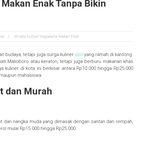
a Makan Enak Tanpa Bikin
ran
Wisata Kuliner Yogyakarta Makan Enak
an budaya, tetapi juga surga kuliner
slot
yang ramah di kantong.
ti Malioboro atau keraton, tetapi juga berburu makanan khas
 kuliner di kota ini berkisar antara Rp10.000 hingga Rp25.000
t maupun mahasiswa.
at dan Murah
uat dari nangka muda yang dimasak dengan santan dan rempah,
rol mulai Rp15.000 hingga Rp25.000.