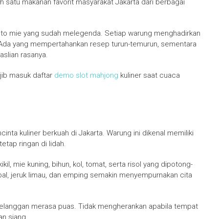
h satu makanan favorit masyarakat Jakarta dari berbagai
soto mie yang sudah melegenda. Setiap warung menghadirkan
 Ada yang mempertahankan resep turun-temurun, sementara
aslian rasanya.
jib masuk daftar
demo slot mahjong
kuliner saat cuaca
cinta kuliner berkuah di Jakarta. Warung ini dikenal memiliki
etap ringan di lidah.
kil, mie kuning, bihun, kol, tomat, serta risol yang dipotong-
l, jeruk limau, dan emping semakin menyempurnakan cita
 pelanggan merasa puas. Tidak mengherankan apabila tempat
an siang.