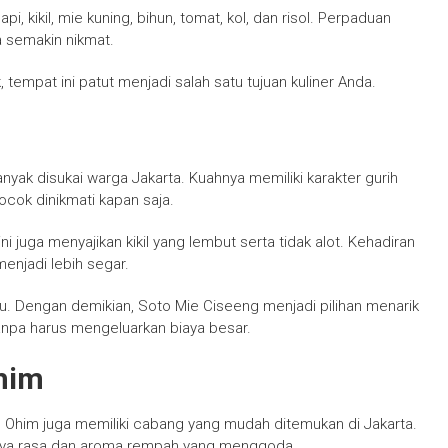
i, kikil, mie kuning, bihun, tomat, kol, dan risol. Perpaduan
 semakin nikmat.
tempat ini patut menjadi salah satu tujuan kuliner Anda.
yak disukai warga Jakarta. Kuahnya memiliki karakter gurih
ok dinikmati kapan saja.
i juga menyajikan kikil yang lembut serta tidak alot. Kehadiran
enjadi lebih segar.
kau. Dengan demikian, Soto Mie Ciseeng menjadi pilihan menarik
tanpa harus mengeluarkan biaya besar.
him
him juga memiliki cabang yang mudah ditemukan di Jakarta.
kaya rasa dan aroma rempah yang menggoda.