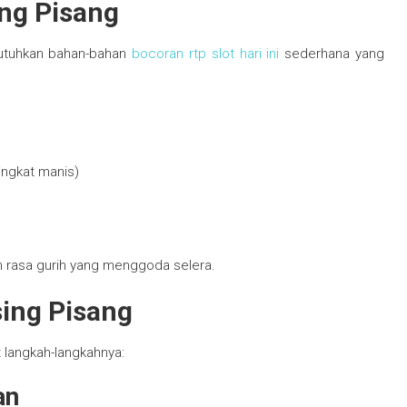
ng Pisang
utuhkan bahan-bahan
bocoran rtp slot hari ini
sederhana yang
ingkat manis)
 rasa gurih yang menggoda selera.
ing Pisang
langkah-langkahnya:
an