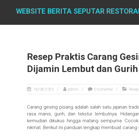
Skip
to
WEBSITE BERITA SEPUTAR RESTOR
content
Resep Praktis Carang Ges
Dijamin Lembut dan Gurih
18/08/2025
admin
0 Komentar
Resep
Carang gesing pisang adalah salah satu jajanan trad
rasa manis, gurih, dan tekstur lembutnya. Hidangan
kemudian dikukus hingga matang sempurna. Cocok 
nikmat. Berikut ini panduan lengkap membuat carang g