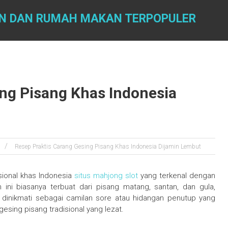
AN DAN RUMAH MAKAN TERPOPULER
ing Pisang Khas Indonesia
Resep Praktis Carang Gesing Pisang Khas Indonesia Dijamin Lembut
isional khas Indonesia
situs mahjong slot
yang terkenal dengan
 ini biasanya terbuat dari pisang matang, santan, dan gula,
dinikmati sebagai camilan sore atau hidangan penutup yang
esing pisang tradisional yang lezat.