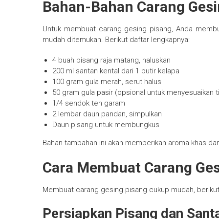
Bahan-Bahan Carang Gesi
Untuk membuat carang gesing pisang, Anda memb
mudah ditemukan. Berikut daftar lengkapnya:
4 buah pisang raja matang, haluskan
200 ml santan kental dari 1 butir kelapa
100 gram gula merah, serut halus
50 gram gula pasir (opsional untuk menyesuaikan t
1/4 sendok teh garam
2 lembar daun pandan, simpulkan
Daun pisang untuk membungkus
Bahan tambahan ini akan memberikan aroma khas dan
Cara Membuat Carang Ges
Membuat carang gesing pisang cukup mudah, berikut 
Persiapkan Pisang dan Sant