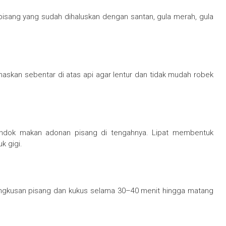
isang yang sudah dihaluskan dengan santan, gula merah, gula
naskan sebentar di atas api agar lentur dan tidak mudah robek
sendok makan adonan pisang di tengahnya. Lipat membentuk
k gigi.
ungkusan pisang dan kukus selama 30–40 menit hingga matang