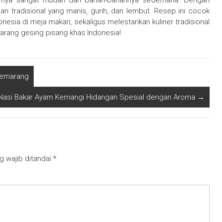
arnya sangat mudah dan bahan-bahannya sederhana. Dengan
an tradisional yang manis, gurih, dan lembut. Resep ini cocok
onesia di meja makan, sekaligus melestarikan kuliner tradisional
arang gesing pisang khas Indonesia!
Semarang
Nasi Bakar Ayam Kemangi Hidangan Spesial dengan Aroma
→
g wajib ditandai
*