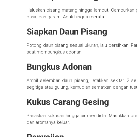
Haluskan pisang matang hingga lembut. Campurkan p
pasir, dan garam. Aduk hingga merata.
Siapkan Daun Pisang
Potong daun pisang sesuai ukuran, lalu bersihkan. Pa
saat membungkus adonan.
Bungkus Adonan
Ambil selembar daun pisang, letakkan sekitar 2 
segitiga atau gulung, kemudian sematkan dengan tusu
Kukus Carang Gesing
Panaskan kukusan hingga air mendidih. Masukkan b
dan aromanya keluar.