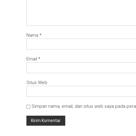
Nama
*
Email
*
Situs Web
Simpan nama, email, dan situs web saya pada pera