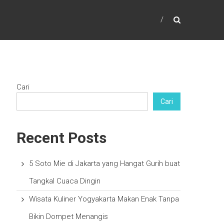
Cari
Cari
Recent Posts
5 Soto Mie di Jakarta yang Hangat Gurih buat
Tangkal Cuaca Dingin
Wisata Kuliner Yogyakarta Makan Enak Tanpa
Bikin Dompet Menangis