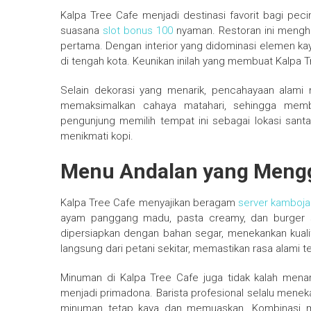
Kalpa Tree Cafe menjadi destinasi favorit bagi pec
suasana
slot bonus 100
nyaman. Restoran ini mengh
pertama. Dengan interior yang didominasi elemen ka
di tengah kota. Keunikan inilah yang membuat Kalpa T
Selain dekorasi yang menarik, pencahayaan alami 
memaksimalkan cahaya matahari, sehingga mem
pengunjung memilih tempat ini sebagai lokasi sant
menikmati kopi.
Menu Andalan yang Mengg
Kalpa Tree Cafe menyajikan beragam
server kamboja
ayam panggang madu, pasta creamy, dan burger sp
dipersiapkan dengan bahan segar, menekankan kualit
langsung dari petani sekitar, memastikan rasa alami te
Minuman di Kalpa Tree Cafe juga tidak kalah menari
menjadi primadona. Barista profesional selalu mene
minuman tetap kaya dan memuaskan. Kombinasi m