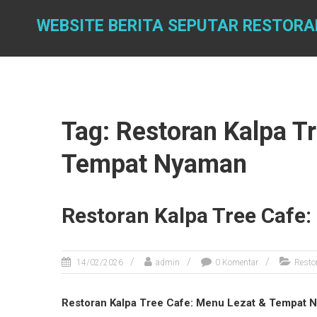
Skip
to
WEBSITE BERITA SEPUTAR RESTOR
content
Tag: Restoran Kalpa T
Tempat Nyaman
Restoran Kalpa Tree Cafe
14/02/2026
admin
0 Komentar
Resto
Restoran Kalpa Tree Cafe: Menu Lezat & Tempat 