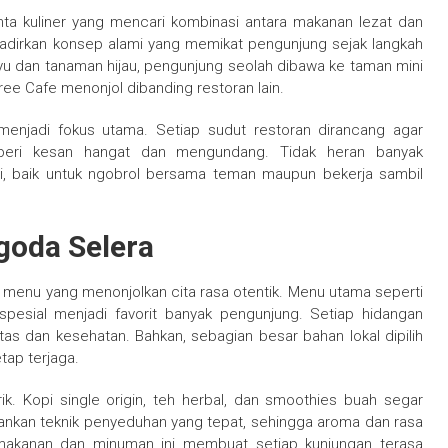
inta kuliner yang mencari kombinasi antara makanan lezat dan
adirkan konsep alami yang memikat pengunjung sejak langkah
yu dan tanaman hijau, pengunjung seolah dibawa ke taman mini
ree Cafe menonjol dibanding restoran lain.
menjadi fokus utama. Setiap sudut restoran dirancang agar
beri kesan hangat dan mengundang. Tidak heran banyak
ai, baik untuk ngobrol bersama teman maupun bekerja sambil
oda Selera
menu yang menonjolkan cita rasa otentik. Menu utama seperti
esial menjadi favorit banyak pengunjung. Setiap hidangan
as dan kesehatan. Bahkan, sebagian besar bahan lokal dipilih
tap terjaga.
k. Kopi single origin, teh herbal, dan smoothies buah segar
kankan teknik penyeduhan yang tepat, sehingga aroma dan rasa
akanan dan minuman ini membuat setiap kunjungan terasa