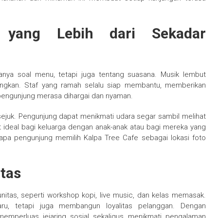
 yang Lebih dari Sekadar
anya soal menu, tetapi juga tentang suasana. Musik lembut
ngkan. Staf yang ramah selalu siap membantu, memberikan
pengunjung merasa dihargai dan nyaman.
sejuk. Pengunjung dapat menikmati udara segar sambil melihat
t ideal bagi keluarga dengan anak-anak atau bagi mereka yang
apa pengunjung memilih Kalpa Tree Cafe sebagai lokasi foto
tas
itas, seperti workshop kopi, live music, dan kelas memasak.
aru, tetapi juga membangun loyalitas pelanggan. Dengan
 memperluas jejaring sosial sekaligus menikmati pengalaman