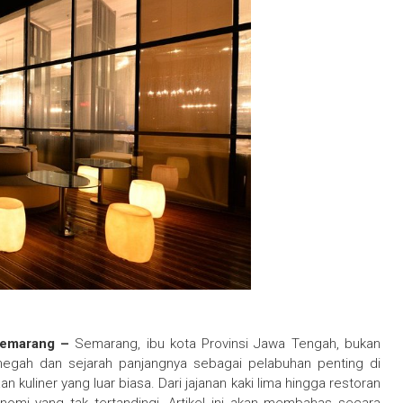
Semarang –
Semarang, ibu kota Provinsi Jawa Tengah, bukan
megah dan sejarah panjangnya sebagai pelabuhan penting di
 kuliner yang luar biasa. Dari jajanan kaki lima hingga restoran