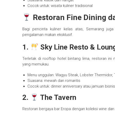
Suasana: klasik dan hangat
Cocok untuk: wisata kuliner tradisional
Restoran Fine Dining 
Bagi pencinta kuliner kelas atas, Semarang jug
pengalaman makan eksklusif.
1.
Sky Line Resto & Loun
Terletak di rooftop hotel bintang lima, restoran i
yang memukau.
Menu unggulan: Wagyu Steak, Lobster Thermidor, T
Suasana: mewah dan romantis
Cocok untuk: dinner anniversary atau jamuan bisnis
2.
The Tavern
Restoran bergaya bar Eropa dengan koleksi wine dan 