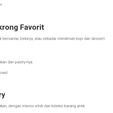
er
rong Favorit
 bersantai, bekerja, atau sekadar menikmati kopi dan dessert.
e
ikan dan pastry-nya.
Toast
ry
, dengan interior etnik dan koleksi barang antik.