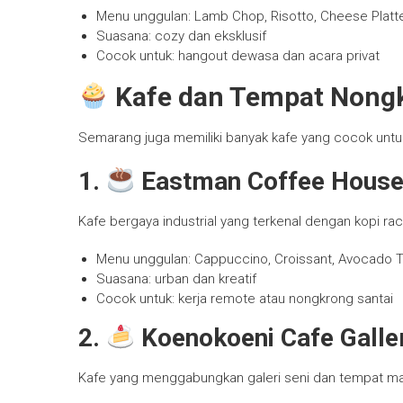
Menu unggulan: Lamb Chop, Risotto, Cheese Platt
Suasana: cozy dan eksklusif
Cocok untuk: hangout dewasa dan acara privat
Kafe dan Tempat Nongk
Semarang juga memiliki banyak kafe yang cocok untuk
1.
Eastman Coffee Hous
Kafe bergaya industrial yang terkenal dengan kopi rac
Menu unggulan: Cappuccino, Croissant, Avocado 
Suasana: urban dan kreatif
Cocok untuk: kerja remote atau nongkrong santai
2.
Koenokoeni Cafe Galle
Kafe yang menggabungkan galeri seni dan tempat makan