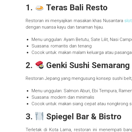
1.
Teras Bali Resto
Restoran ini menyajikan masakan khas Nusantara
slo
dengan nuansa kayu dan tanaman hijau.
Menu unggulan: Ayam Betutu, Sate Lilit, Nasi Campu
Suasana: romantis dan tenang
Cocok untuk: makan malam keluarga atau pasanga
2.
Genki Sushi Semarang
Restoran Jepang yang mengusung konsep sushi belt, d
Menu unggulan: Salmon Aburi, Ebi Tempura, Rame
Suasana: modern dan minimalis
Cocok untuk: makan siang cepat atau nongkrong s
3.
Spiegel Bar & Bistro
Terletak di Kota Lama, restoran ini menempati ba