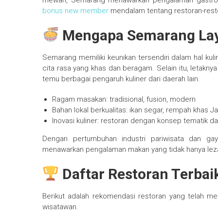
mewah, Semarang menawarkan pengalaman gastronom
bonus new member
mendalam tentang restoran-restor
Mengapa Semarang Laya
Semarang memiliki keunikan tersendiri dalam hal ku
cita rasa yang khas dan beragam. Selain itu, letaknya 
temu berbagai pengaruh kuliner dari daerah lain.
Ragam masakan: tradisional, fusion, modern
Bahan lokal berkualitas: ikan segar, rempah khas J
Inovasi kuliner: restoran dengan konsep tematik d
Dengan pertumbuhan industri pariwisata dan ga
menawarkan pengalaman makan yang tidak hanya lezat
Daftar Restoran Terbai
Berikut adalah rekomendasi restoran yang telah me
wisatawan.