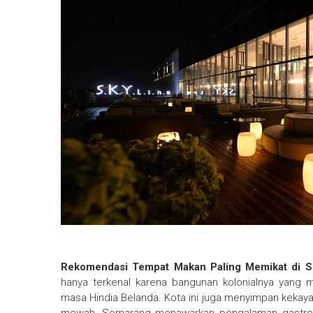
Rekomendasi Tempat Makan Paling Memikat di 
hanya terkenal karena bangunan kolonialnya yang 
masa Hindia Belanda. Kota ini juga menyimpan kekayaan