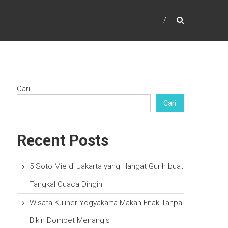
Cari
Cari
Recent Posts
5 Soto Mie di Jakarta yang Hangat Gurih buat
Tangkal Cuaca Dingin
Wisata Kuliner Yogyakarta Makan Enak Tanpa
Bikin Dompet Menangis