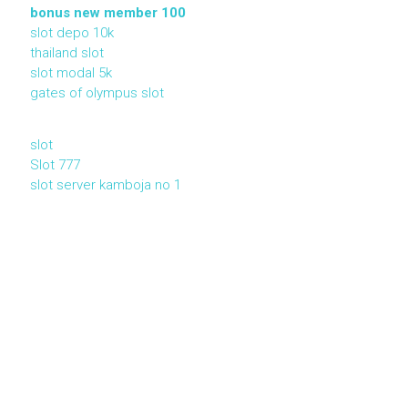
bonus new member 100
slot depo 10k
thailand slot
slot modal 5k
gates of olympus slot
slot
Slot 777
slot server kamboja no 1