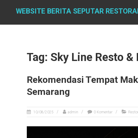
Skip
to
WEBSITE BERITA SEPUTAR RESTOR
content
Tag: Sky Line Resto &
Rekomendasi Tempat Maka
Semarang
10/08/2025
admin
0 Komentar
Resto