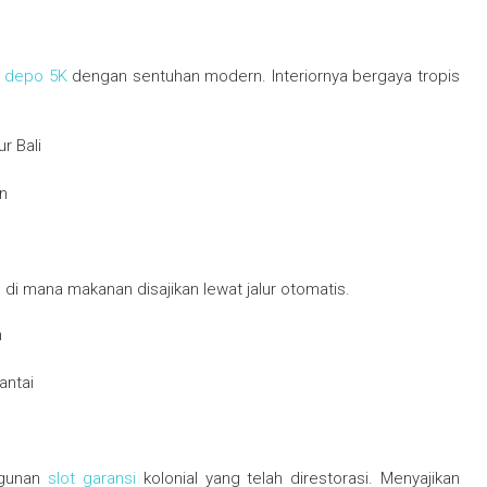
t depo 5K
dengan sentuhan modern. Interiornya bergaya tropis
r Bali
n
i mana makanan disajikan lewat jalur otomatis.
n
antai
ngunan
slot garansi
kolonial yang telah direstorasi. Menyajikan