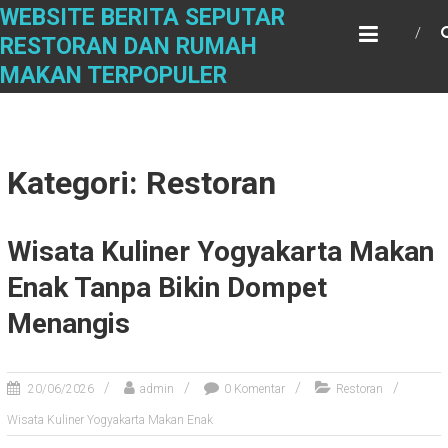
Skip
WEBSITE BERITA SEPUTAR
to
RESTORAN DAN RUMAH
content
MAKAN TERPOPULER
Kategori: Restoran
Wisata Kuliner Yogyakarta Makan
Enak Tanpa Bikin Dompet
Menangis
20/06/2026
admin
0 Komentar
Restoran
Wisata Kuliner Yogyakarta Makan Enak