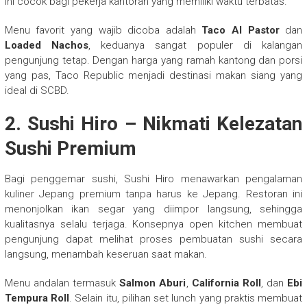
ini cocok bagi pekerja kantoran yang memiliki waktu terbatas.
Menu favorit yang wajib dicoba adalah
Taco Al Pastor
dan
Loaded Nachos
, keduanya sangat populer di kalangan
pengunjung tetap. Dengan harga yang ramah kantong dan porsi
yang pas, Taco Republic menjadi destinasi makan siang yang
ideal di SCBD.
2.
Sushi Hiro – Nikmati Kelezatan
Sushi Premium
Bagi penggemar sushi, Sushi Hiro menawarkan pengalaman
kuliner Jepang premium tanpa harus ke Jepang. Restoran ini
menonjolkan ikan segar yang diimpor langsung, sehingga
kualitasnya selalu terjaga. Konsepnya open kitchen membuat
pengunjung dapat melihat proses pembuatan sushi secara
langsung, menambah keseruan saat makan.
Menu andalan termasuk
Salmon Aburi
,
California Roll
, dan
Ebi
Tempura Roll
. Selain itu, pilihan set lunch yang praktis membuat