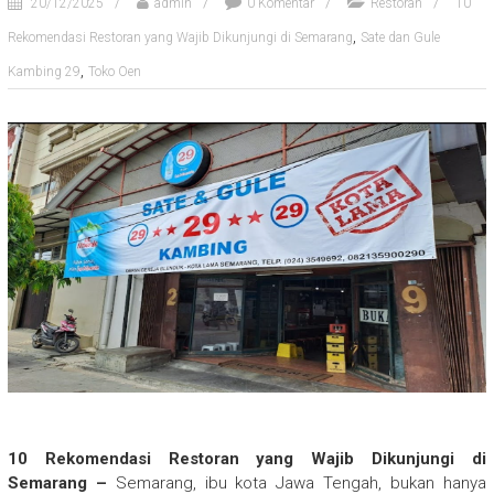
20/12/2025
admin
0 Komentar
Restoran
10
,
Rekomendasi Restoran yang Wajib Dikunjungi di Semarang
Sate dan Gule
,
Kambing 29
Toko Oen
10 Rekomendasi Restoran yang Wajib Dikunjungi di
Semarang –
Semarang, ibu kota Jawa Tengah, bukan hanya