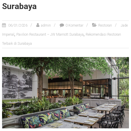
Surabaya
06/01/2026
admin
0 Komentar
Restoran
Jade
,
,
Imperial
Pavilion Restaurant – JW Marriott Surabaya
Rekomendasi Restoran
Terbaik di Surabaya