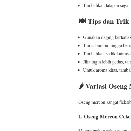
Tambahkan lalapan segar 
🍽️ Tips dan Tr
Gunakan daging berlemak a
Tumis bumbu hingga benar
Tambahkan sedikit air as
Jika ingin lebih pedas, t
Untuk aroma khas, tambah
🌶️ Variasi Osen
Oseng mercon sangat fleksibe
1. Oseng Mercon Ceke
Menggunakan ceker ayam yan