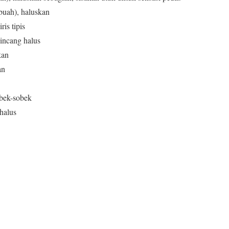
buah), haluskan
is tipis
cincang halus
kan
an
obek-sobek
 halus